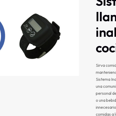
Sis
ll
ina
coc
Sirva comi
manteniendo
Sistema In
una comunic
personal de
o una bebid
innecesario
comidas a l