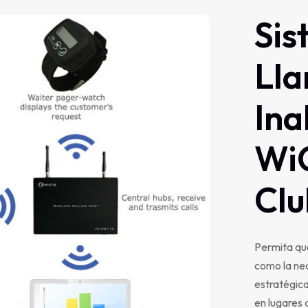
Sis
Ll
Ina
Wi
Clu
Permita que
como la ne
estratégica
en lugares 